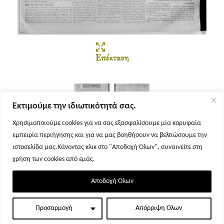
Επέκταση
Εκτιμούμε την ιδιωτικότητά σας.
Χρησιμοποιούμε cookies για να σας εξασφαλίσουμε μία κορυφαία
εμπειρία περιήγησης και για να μας βοηθήσουν να βελτιώσουμε την
Σελίδα 1
Σελίδα 2
ιστοσελίδα μας.Κάνοντας κλικ στο "Αποδοχή Όλων", συναινείτε στη
χρήση των cookies από εμάς.
Αποδοχή Όλων
Προσαρμογή
Απόρριψη Όλων