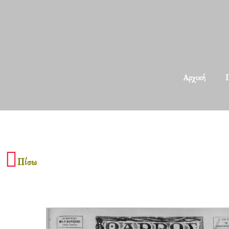
Αρχική
Π
Πίσω