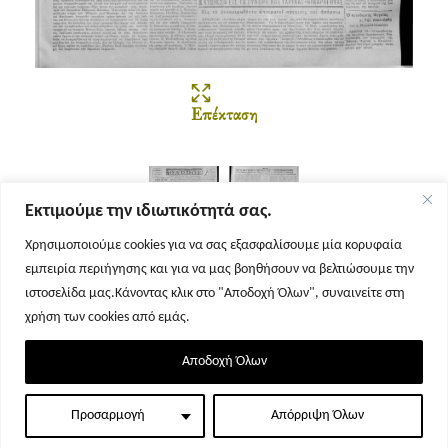
Επέκταση
Εκτιμούμε την ιδιωτικότητά σας.
Χρησιμοποιούμε cookies για να σας εξασφαλίσουμε μία κορυφαία
εμπειρία περιήγησης και για να μας βοηθήσουν να βελτιώσουμε την
Σελίδα 1
Σελίδα 2
ιστοσελίδα μας.Κάνοντας κλικ στο "Αποδοχή Όλων", συναινείτε στη
χρήση των cookies από εμάς.
Αποδοχή Όλων
Προσαρμογή
Απόρριψη Όλων