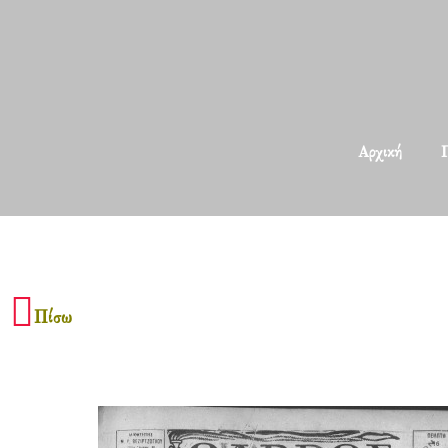
Αρχική
Π
Πίσω