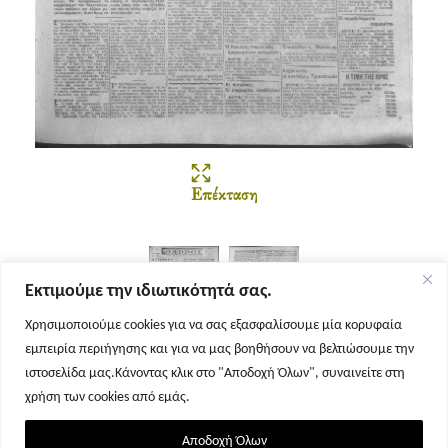
Επέκταση
Εκτιμούμε την ιδιωτικότητά σας.
Χρησιμοποιούμε cookies για να σας εξασφαλίσουμε μία κορυφαία
εμπειρία περιήγησης και για να μας βοηθήσουν να βελτιώσουμε την
Σελίδα 1
Σελίδα 2
ιστοσελίδα μας.Κάνοντας κλικ στο "Αποδοχή Όλων", συναινείτε στη
χρήση των cookies από εμάς.
Αποδοχή Όλων