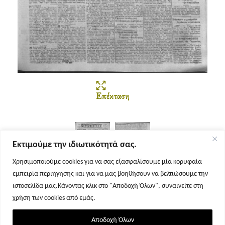
Επέκταση
Εκτιμούμε την ιδιωτικότητά σας.
Χρησιμοποιούμε cookies για να σας εξασφαλίσουμε μία κορυφαία
εμπειρία περιήγησης και για να μας βοηθήσουν να βελτιώσουμε την
Σελίδα 1
Σελίδα 2
ιστοσελίδα μας.Κάνοντας κλικ στο "Αποδοχή Όλων", συναινείτε στη
χρήση των cookies από εμάς.
Αποδοχή Όλων