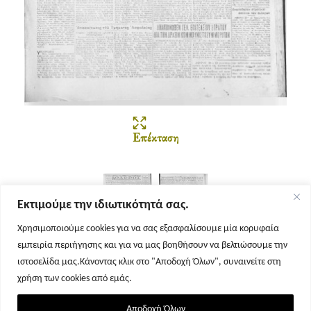
Επέκταση
Εκτιμούμε την ιδιωτικότητά σας.
Χρησιμοποιούμε cookies για να σας εξασφαλίσουμε μία κορυφαία
εμπειρία περιήγησης και για να μας βοηθήσουν να βελτιώσουμε την
Σελίδα 1
Σελίδα 2
ιστοσελίδα μας.Κάνοντας κλικ στο "Αποδοχή Όλων", συναινείτε στη
χρήση των cookies από εμάς.
Αποδοχή Όλων