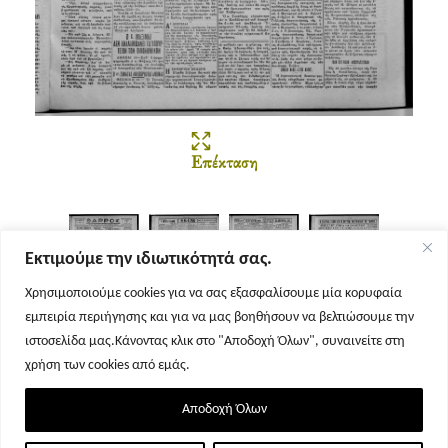
Επέκταση
Εκτιμούμε την ιδιωτικότητά σας.
Χρησιμοποιούμε cookies για να σας εξασφαλίσουμε μία κορυφαία
εμπειρία περιήγησης και για να μας βοηθήσουν να βελτιώσουμε την
Σελίδα 1
Σελίδα 2
Σελίδα 3
Σελίδα 4
ιστοσελίδα μας.Κάνοντας κλικ στο "Αποδοχή Όλων", συναινείτε στη
χρήση των cookies από εμάς.
Αποδοχή Όλων