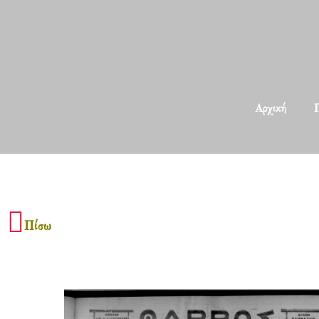
Αρχική
Π
Πίσω