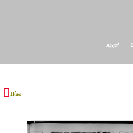
Αρχική
Π
Πίσω