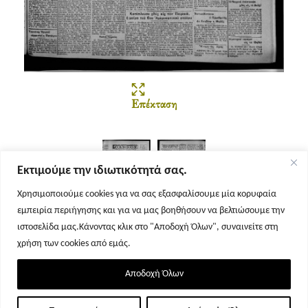
Επέκταση
Εκτιμούμε την ιδιωτικότητά σας.
Χρησιμοποιούμε cookies για να σας εξασφαλίσουμε μία κορυφαία
εμπειρία περιήγησης και για να μας βοηθήσουν να βελτιώσουμε την
Σελίδα 1
Σελίδα 2
ιστοσελίδα μας.Κάνοντας κλικ στο "Αποδοχή Όλων", συναινείτε στη
χρήση των cookies από εμάς.
Αποδοχή Όλων