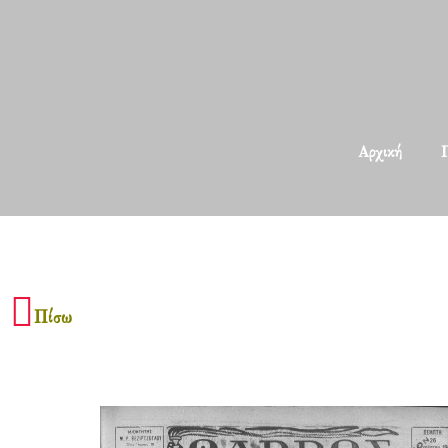
Αρχική
Π
Πίσω