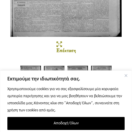
Επέκταση
Εκτιμούμε την ιδιωτικότητά σας.
Χρησιμοποιούμε cookies για να σας εξασφαλίσουμε μία κορυφαία
εμπειρία περιήγησης και για να μας βοηθήσουν να βελτιώσουμε την
Σελίδα 1
Σελίδα 2
Σελίδα 3
Σελίδα 4
ιστοσελίδα μας.Κάνοντας κλικ στο "Αποδοχή Όλων", συναινείτε στη
χρήση των cookies από εμάς.
Αποδοχή Όλων