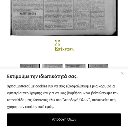
Επέκταση
Εκτιμούμε την ιδιωτικότητά σας.
Χρησιμοποιούμε cookies για να σας εξασφαλίσουμε μία κορυφαία
εμπειρία περιήγησης και για να μας βοηθήσουν να βελτιώσουμε την
Σελίδα 1
Σελίδα 2
Σελίδα 3
Σελίδα 4
ιστοσελίδα μας.Κάνοντας κλικ στο "Αποδοχή Όλων", συναινείτε στη
χρήση των cookies από εμάς.
Αποδοχή Όλων