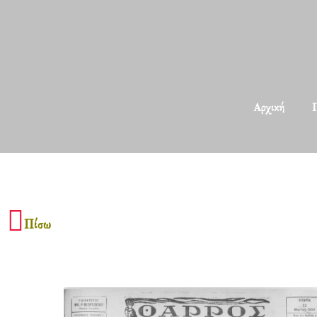
Αρχική
Π
Πίσω