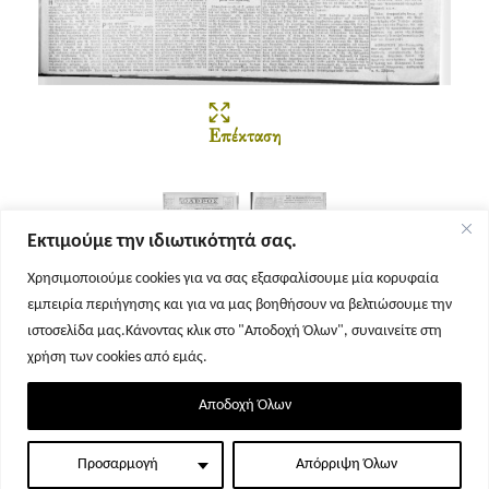
Επέκταση
Εκτιμούμε την ιδιωτικότητά σας.
Χρησιμοποιούμε cookies για να σας εξασφαλίσουμε μία κορυφαία
εμπειρία περιήγησης και για να μας βοηθήσουν να βελτιώσουμε την
Σελίδα 1
Σελίδα 2
ιστοσελίδα μας.Κάνοντας κλικ στο "Αποδοχή Όλων", συναινείτε στη
χρήση των cookies από εμάς.
Αποδοχή Όλων
Προσαρμογή
Απόρριψη Όλων