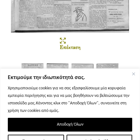
Επέκταση
Εκτιμούμε την ιδιωτικότητά σας.
Χρησιμοποιούμε cookies για να σας εξασφαλίσουμε μία κορυφαία
εμπειρία περιήγησης και για να μας βοηθήσουν να βελτιώσουμε την
Σελίδα 1
Σελίδα 2
Σελίδα 3
Σελίδα 4
ιστοσελίδα μας.Κάνοντας κλικ στο "Αποδοχή Όλων", συναινείτε στη
χρήση των cookies από εμάς.
Αποδοχή Όλων