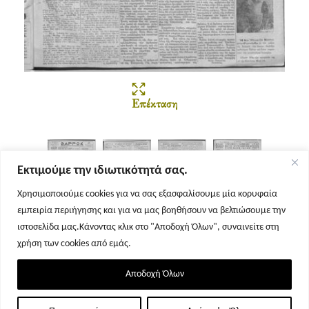
Επέκταση
Εκτιμούμε την ιδιωτικότητά σας.
Χρησιμοποιούμε cookies για να σας εξασφαλίσουμε μία κορυφαία
εμπειρία περιήγησης και για να μας βοηθήσουν να βελτιώσουμε την
Σελίδα 1
Σελίδα 2
Σελίδα 3
Σελίδα 4
ιστοσελίδα μας.Κάνοντας κλικ στο "Αποδοχή Όλων", συναινείτε στη
χρήση των cookies από εμάς.
Αποδοχή Όλων