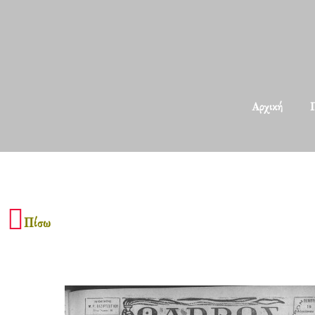
Αρχική
Π
Πίσω