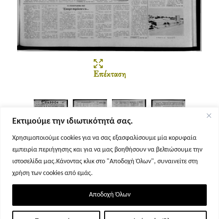
Επέκταση
Εκτιμούμε την ιδιωτικότητά σας.
Χρησιμοποιούμε cookies για να σας εξασφαλίσουμε μία κορυφαία
εμπειρία περιήγησης και για να μας βοηθήσουν να βελτιώσουμε την
Σελίδα 1
Σελίδα 2
Σελίδα 3
Σελίδα 4
ιστοσελίδα μας.Κάνοντας κλικ στο "Αποδοχή Όλων", συναινείτε στη
χρήση των cookies από εμάς.
Αποδοχή Όλων