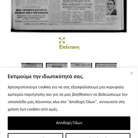
Επέκταση
Εκτιμούμε την ιδιωτικότητά σας.
Χρησιμοποιούμε cookies για να σας εξασφαλίσουμε μία κορυφαία
εμπειρία περιήγησης και για να μας βοηθήσουν να βελτιώσουμε την
Σελίδα 1
Σελίδα 2
Σελίδα 3
Σελίδα 4
ιστοσελίδα μας.Κάνοντας κλικ στο "Αποδοχή Όλων", συναινείτε στη
χρήση των cookies από εμάς.
Αποδοχή Όλων