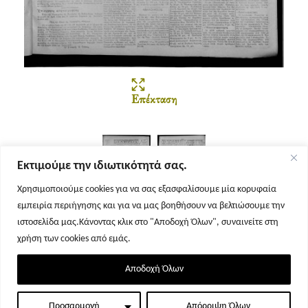
Επέκταση
Εκτιμούμε την ιδιωτικότητά σας.
Χρησιμοποιούμε cookies για να σας εξασφαλίσουμε μία κορυφαία
εμπειρία περιήγησης και για να μας βοηθήσουν να βελτιώσουμε την
Σελίδα 1
Σελίδα 2
ιστοσελίδα μας.Κάνοντας κλικ στο "Αποδοχή Όλων", συναινείτε στη
χρήση των cookies από εμάς.
Αποδοχή Όλων
Προσαρμογή
Απόρριψη Όλων