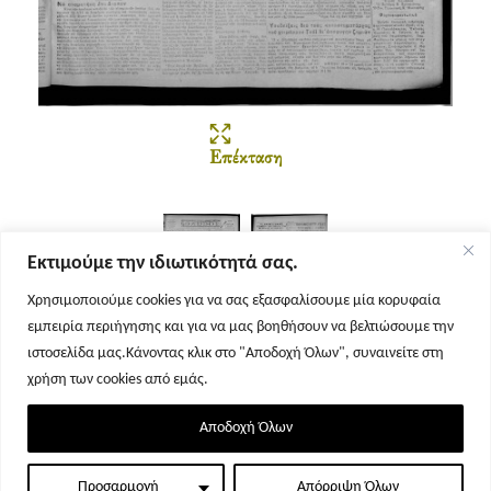
Επέκταση
Εκτιμούμε την ιδιωτικότητά σας.
Χρησιμοποιούμε cookies για να σας εξασφαλίσουμε μία κορυφαία
εμπειρία περιήγησης και για να μας βοηθήσουν να βελτιώσουμε την
Σελίδα 1
Σελίδα 2
ιστοσελίδα μας.Κάνοντας κλικ στο "Αποδοχή Όλων", συναινείτε στη
χρήση των cookies από εμάς.
Αποδοχή Όλων
Προσαρμογή
Απόρριψη Όλων