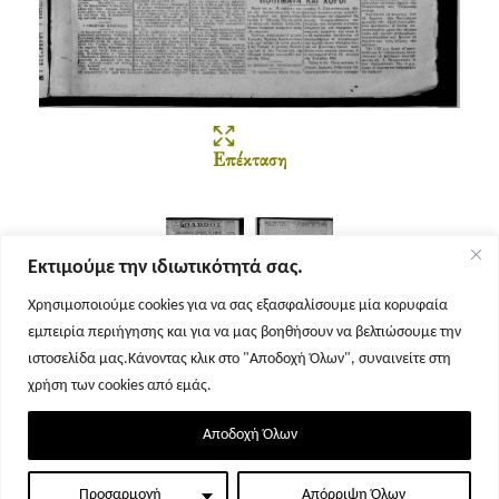
Επέκταση
Εκτιμούμε την ιδιωτικότητά σας.
Χρησιμοποιούμε cookies για να σας εξασφαλίσουμε μία κορυφαία
εμπειρία περιήγησης και για να μας βοηθήσουν να βελτιώσουμε την
Σελίδα 1
Σελίδα 2
ιστοσελίδα μας.Κάνοντας κλικ στο "Αποδοχή Όλων", συναινείτε στη
χρήση των cookies από εμάς.
Αποδοχή Όλων
Προσαρμογή
Απόρριψη Όλων