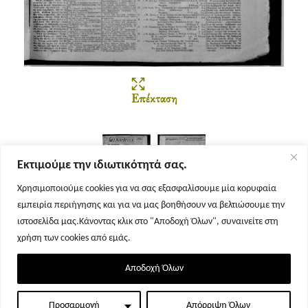
Επέκταση
Εκτιμούμε την ιδιωτικότητά σας.
Χρησιμοποιούμε cookies για να σας εξασφαλίσουμε μία κορυφαία
εμπειρία περιήγησης και για να μας βοηθήσουν να βελτιώσουμε την
Σελίδα 1
Σελίδα 2
ιστοσελίδα μας.Κάνοντας κλικ στο "Αποδοχή Όλων", συναινείτε στη
χρήση των cookies από εμάς.
Αποδοχή Όλων
Προσαρμογή
Απόρριψη Όλων