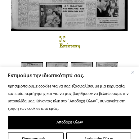
Επέκταση
Εκτιμούμε την ιδιωτικότητά σας.
Χρησιμοποιούμε cookies για να σας εξασφαλίσουμε μία κορυφαία
εμπειρία περιήγησης και για να μας βοηθήσουν να βελτιώσουμε την
Σελίδα 1
Σελίδα 2
Σελίδα 3
Σελίδα 4
ιστοσελίδα μας.Κάνοντας κλικ στο "Αποδοχή Όλων", συναινείτε στη
χρήση των cookies από εμάς.
Αποδοχή Όλων