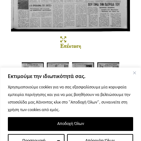
Επέκταση
Εκτιμούμε την ιδιωτικότητά σας.
Χρησιμοποιούμε cookies για να σας εξασφαλίσουμε μία κορυφαία
εμπειρία περιήγησης και για να μας βοηθήσουν να βελτιώσουμε την
Σελίδα 1
Σελίδα 2
Σελίδα 3
Σελίδα 4
ιστοσελίδα μας.Κάνοντας κλικ στο "Αποδοχή Όλων", συναινείτε στη
χρήση των cookies από εμάς.
Αποδοχή Όλων
Προσαρμογή
Απόρριψη Όλων