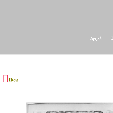
Αρχική
Π
Πίσω