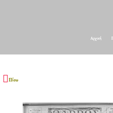
Αρχική
Π
Πίσω