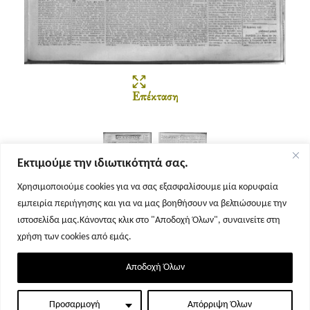
Επέκταση
Εκτιμούμε την ιδιωτικότητά σας.
Χρησιμοποιούμε cookies για να σας εξασφαλίσουμε μία κορυφαία
εμπειρία περιήγησης και για να μας βοηθήσουν να βελτιώσουμε την
Σελίδα 1
Σελίδα 2
ιστοσελίδα μας.Κάνοντας κλικ στο "Αποδοχή Όλων", συναινείτε στη
χρήση των cookies από εμάς.
Αποδοχή Όλων
Προσαρμογή
Απόρριψη Όλων