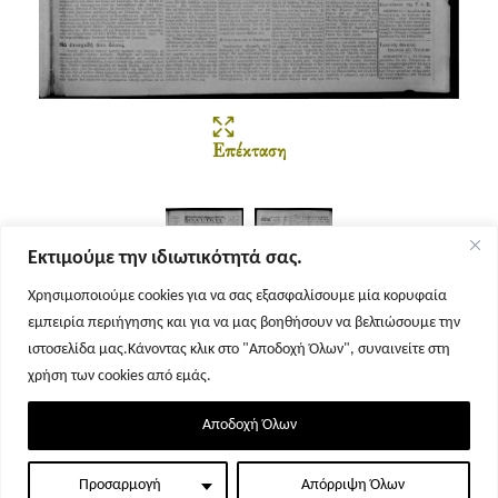
Επέκταση
Εκτιμούμε την ιδιωτικότητά σας.
Χρησιμοποιούμε cookies για να σας εξασφαλίσουμε μία κορυφαία
εμπειρία περιήγησης και για να μας βοηθήσουν να βελτιώσουμε την
Σελίδα 1
Σελίδα 2
ιστοσελίδα μας.Κάνοντας κλικ στο "Αποδοχή Όλων", συναινείτε στη
χρήση των cookies από εμάς.
Αποδοχή Όλων
Προσαρμογή
Απόρριψη Όλων