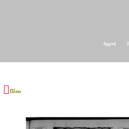
Αρχική
Π
Πίσω