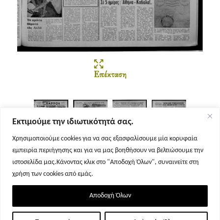
Επέκταση
Εκτιμούμε την ιδιωτικότητά σας.
Χρησιμοποιούμε cookies για να σας εξασφαλίσουμε μία κορυφαία
εμπειρία περιήγησης και για να μας βοηθήσουν να βελτιώσουμε την
Σελίδα 1
Σελίδα 2
Σελίδα 3
Σελίδα 4
ιστοσελίδα μας.Κάνοντας κλικ στο "Αποδοχή Όλων", συναινείτε στη
χρήση των cookies από εμάς.
Αποδοχή Όλων