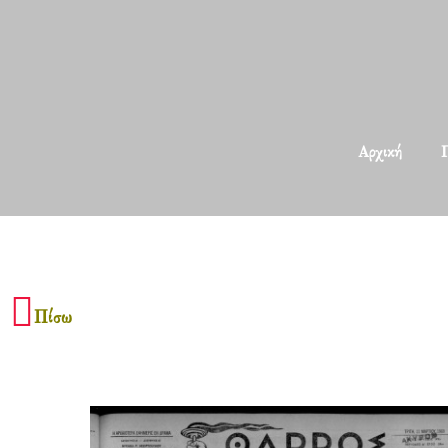
Αρχική
Π
Πίσω