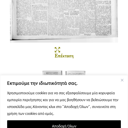
Επέκταση
Εκτιμούμε την ιδιωτικότητά σας.
Χρησιμοποιούμε cookies για να σας εξασφαλίσουμε μία κορυφαία
εμπειρία περιήγησης και για να μας βοηθήσουν να βελτιώσουμε την
Σελίδα 1
Σελίδα 2
ιστοσελίδα μας.Κάνοντας κλικ στο "Αποδοχή Όλων", συναινείτε στη
χρήση των cookies από εμάς.
Αποδοχή Όλων