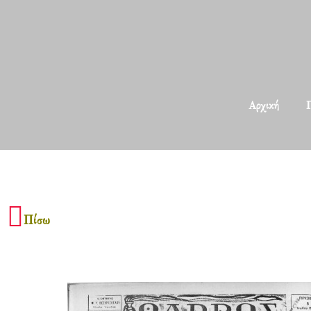
Αρχική
Π
Πίσω