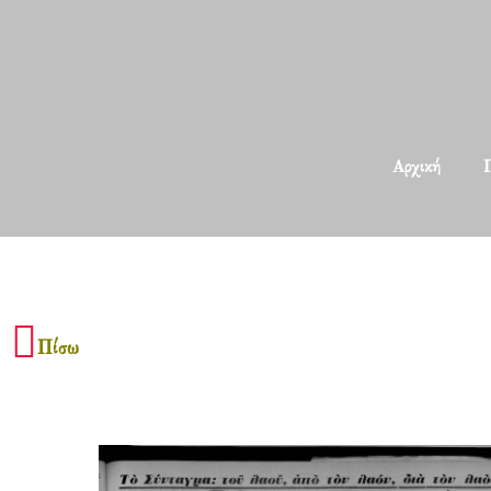
Αρχική
Π
Πίσω