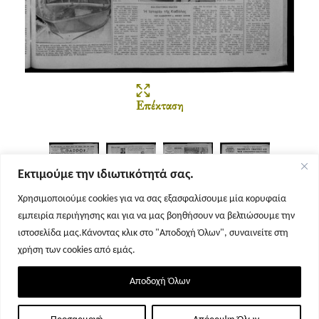
Επέκταση
Εκτιμούμε την ιδιωτικότητά σας.
Χρησιμοποιούμε cookies για να σας εξασφαλίσουμε μία κορυφαία
εμπειρία περιήγησης και για να μας βοηθήσουν να βελτιώσουμε την
Σελίδα 1
Σελίδα 2
Σελίδα 3
Σελίδα 4
ιστοσελίδα μας.Κάνοντας κλικ στο "Αποδοχή Όλων", συναινείτε στη
χρήση των cookies από εμάς.
Αποδοχή Όλων