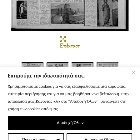
Επέκταση
Εκτιμούμε την ιδιωτικότητά σας.
Χρησιμοποιούμε cookies για να σας εξασφαλίσουμε μία κορυφαία
εμπειρία περιήγησης και για να μας βοηθήσουν να βελτιώσουμε την
Σελίδα 1
Σελίδα 2
Σελίδα 3
Σελίδα 4
ιστοσελίδα μας.Κάνοντας κλικ στο "Αποδοχή Όλων", συναινείτε στη
χρήση των cookies από εμάς.
Αποδοχή Όλων
Προσαρμογή
Απόρριψη Όλων