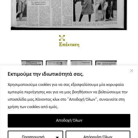
Επέκταση
Εκτιμούμε την ιδιωτικότητά σας.
Χρησιμοποιούμε cookies για να σας εξασφαλίσουμε μία κορυφαία
εμπειρία περιήγησης και για να μας βοηθήσουν να βελτιώσουμε την
Σελίδα 1
Σελίδα 2
Σελίδα 3
Σελίδα 4
ιστοσελίδα μας.Κάνοντας κλικ στο "Αποδοχή Όλων", συναινείτε στη
χρήση των cookies από εμάς.
Αποδοχή Όλων
Προσαρμογή
Απόρριψη Όλων