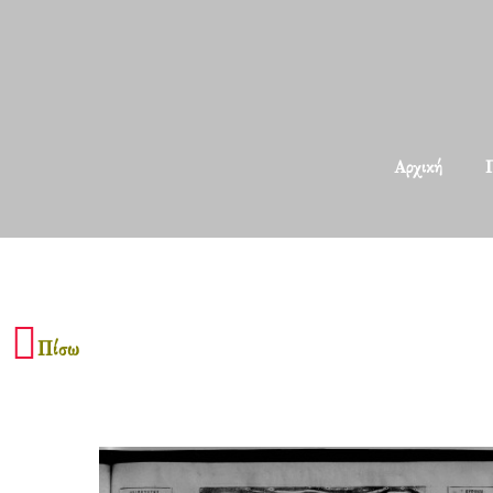
Αρχική
Π
Πίσω