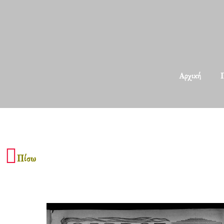
Αρχική
Π
Πίσω