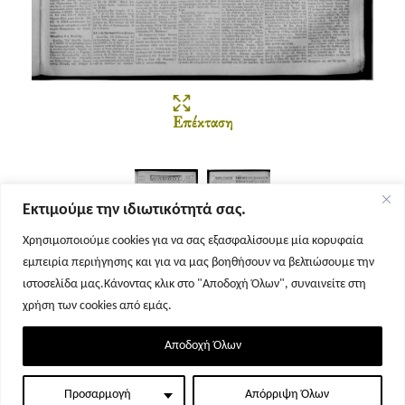
Επέκταση
Εκτιμούμε την ιδιωτικότητά σας.
Χρησιμοποιούμε cookies για να σας εξασφαλίσουμε μία κορυφαία
εμπειρία περιήγησης και για να μας βοηθήσουν να βελτιώσουμε την
Σελίδα 1
Σελίδα 2
ιστοσελίδα μας.Κάνοντας κλικ στο "Αποδοχή Όλων", συναινείτε στη
χρήση των cookies από εμάς.
Αποδοχή Όλων
Προσαρμογή
Απόρριψη Όλων