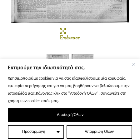
Επέκταση
Εκτιμούμε την ιδιωτικότητά σας.
Χρησιμοποιούμε cookies για να σας εξασφαλίσουμε μία κορυφαία
εμπειρία περιήγησης και για να μας βοηθήσουν να βελτιώσουμε την
Σελίδα 1
Σελίδα 2
ιστοσελίδα μας.Κάνοντας κλικ στο "Αποδοχή Όλων", συναινείτε στη
χρήση των cookies από εμάς.
Αποδοχή Όλων
Προσαρμογή
Απόρριψη Όλων