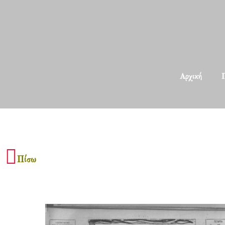
Αρχική
Π
Πίσω