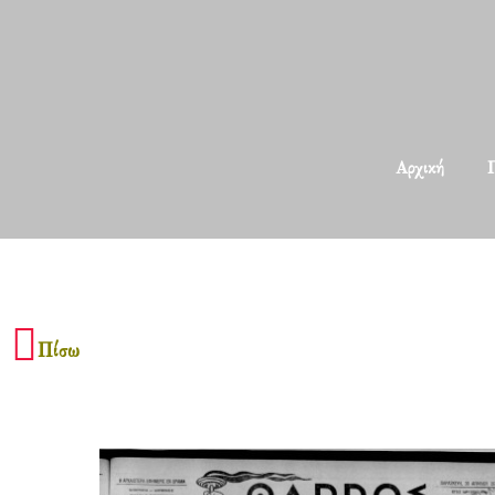
Αρχική
Π
Πίσω