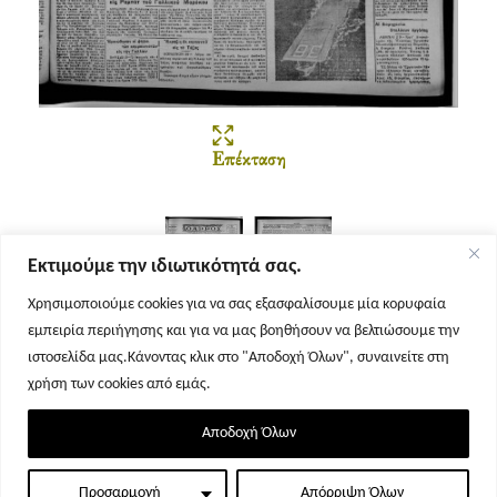
Επέκταση
Εκτιμούμε την ιδιωτικότητά σας.
Χρησιμοποιούμε cookies για να σας εξασφαλίσουμε μία κορυφαία
εμπειρία περιήγησης και για να μας βοηθήσουν να βελτιώσουμε την
Σελίδα 1
Σελίδα 2
ιστοσελίδα μας.Κάνοντας κλικ στο "Αποδοχή Όλων", συναινείτε στη
χρήση των cookies από εμάς.
Αποδοχή Όλων
Προσαρμογή
Απόρριψη Όλων