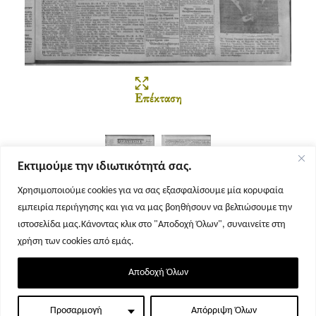
Επέκταση
Εκτιμούμε την ιδιωτικότητά σας.
Χρησιμοποιούμε cookies για να σας εξασφαλίσουμε μία κορυφαία
εμπειρία περιήγησης και για να μας βοηθήσουν να βελτιώσουμε την
Σελίδα 1
Σελίδα 2
ιστοσελίδα μας.Κάνοντας κλικ στο "Αποδοχή Όλων", συναινείτε στη
χρήση των cookies από εμάς.
Αποδοχή Όλων
Προσαρμογή
Απόρριψη Όλων