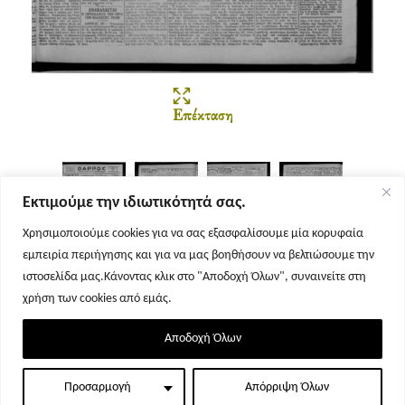
Επέκταση
Εκτιμούμε την ιδιωτικότητά σας.
Χρησιμοποιούμε cookies για να σας εξασφαλίσουμε μία κορυφαία
εμπειρία περιήγησης και για να μας βοηθήσουν να βελτιώσουμε την
Σελίδα 1
Σελίδα 2
Σελίδα 3
Σελίδα 4
ιστοσελίδα μας.Κάνοντας κλικ στο "Αποδοχή Όλων", συναινείτε στη
χρήση των cookies από εμάς.
Αποδοχή Όλων
Προσαρμογή
Απόρριψη Όλων