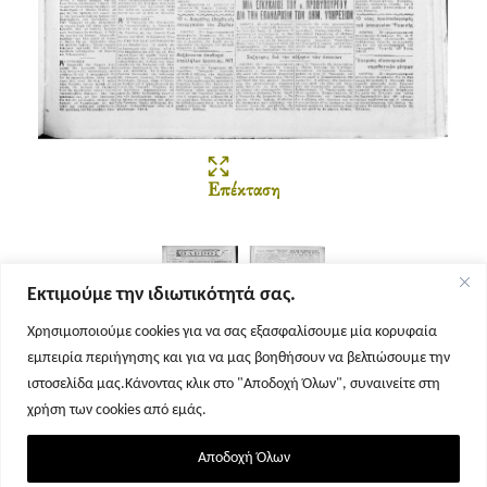
Επέκταση
Εκτιμούμε την ιδιωτικότητά σας.
Χρησιμοποιούμε cookies για να σας εξασφαλίσουμε μία κορυφαία
εμπειρία περιήγησης και για να μας βοηθήσουν να βελτιώσουμε την
Σελίδα 1
Σελίδα 2
ιστοσελίδα μας.Κάνοντας κλικ στο "Αποδοχή Όλων", συναινείτε στη
χρήση των cookies από εμάς.
Αποδοχή Όλων